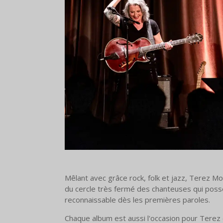
Mêlant avec grâce rock, folk et jazz, Terez Mont
du cercle très fermé des chanteuses qui possè
reconnaissable dès les premières paroles.
Chaque album est aussi l'occasion pour Terez 