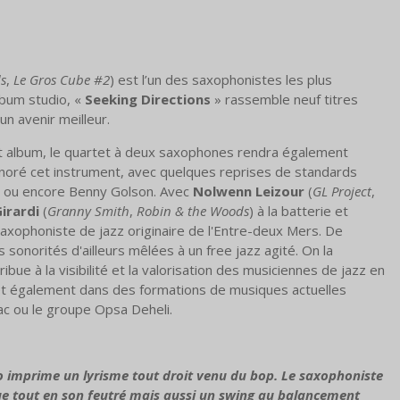
s
,
Le Gros Cube #2
) est l’un des saxophonistes les plus
lbum studio, «
Seeking Directions
» rassemble neuf titres
un avenir meilleur.
cet album, le quartet à deux saxophones rendra également
oré cet instrument, avec quelques reprises de standards
n ou encore Benny Golson. Avec
Nolwenn Leizour
(
GL Project
,
Girardi
(
Granny Smith
,
Robin & the Woods
) à la batterie et
axophoniste de jazz originaire de l'Entre-deux Mers. De
onorités d'ailleurs mêlées à un free jazz agité. On la
ribue à la visibilité et la valorisation des musiciennes de jazz en
 et également dans des formations de musiques actuelles
ac ou le groupe Opsa Deheli.
 imprime un lyrisme tout droit venu du bop. Le saxophoniste
ue tout en son feutré mais aussi un swing au balancement