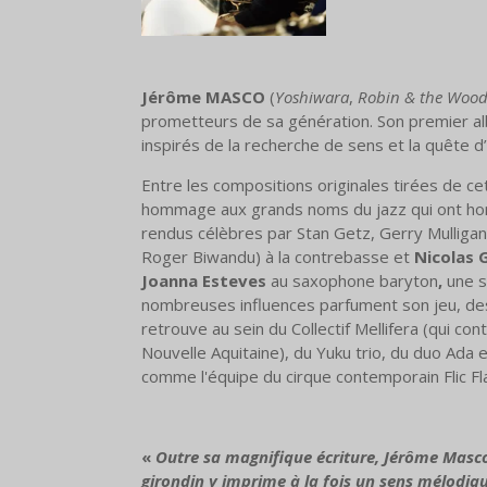
Jérôme MASCO
(
Yoshiwara
,
Robin &
the Wood
prometteurs de sa génération. Son premier a
inspirés de la recherche de sens et la quête d’
Entre les compositions originales tirées de 
hommage aux grands noms du jazz qui ont hon
rendus célèbres par Stan Getz, Gerry Mulliga
Roger Biwandu) à la contrebasse et
Nicolas 
Joanna Esteves
au saxophone baryton
,
une s
nombreuses influences parfument son jeu, des s
retrouve au sein du Collectif Mellifera (qui cont
Nouvelle Aquitaine), du Yuku trio, du duo Ada
comme l'équipe du cirque contemporain Flic Fl
«
Outre sa magnifique écriture, Jérôme Masco
girondin y imprime à la fois un sens mélodiq