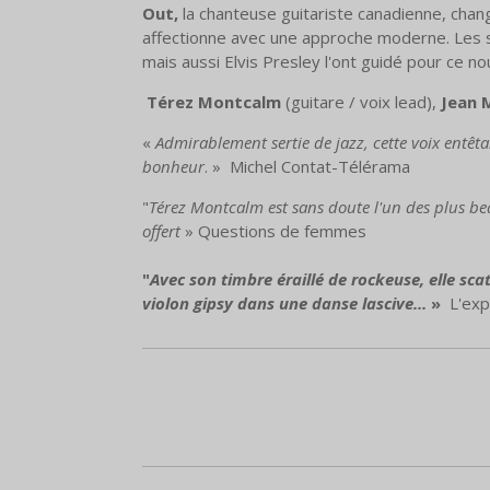
Out,
la chanteuse guitariste canadienne, chang
affectionne avec une approche moderne. Les
mais aussi Elvis Presley l'ont guidé pour ce no
Térez Montcalm
(guitare / voix lead),
Jean 
«
Admirablement sertie de jazz, cette voix entêta
bonheur
. » Michel Contat-Télérama
"
Térez Montcalm est sans doute l'un des plus b
offert
» Questions de femmes
"
Avec son timbre éraillé de rockeuse, elle scat
violon gipsy dans une danse lascive...
»
L'exp